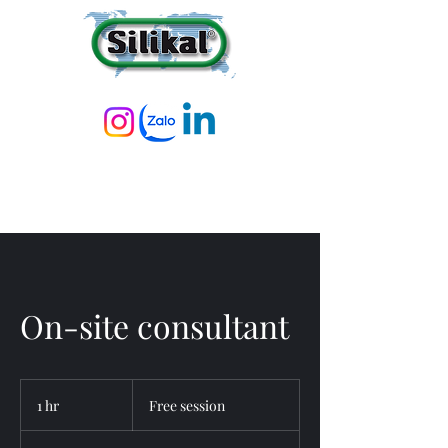
On-site consultant
Free
session
1 hr
1
Free session
h