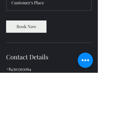
Customer's Place
Book Now
Contact Details
+84393393064
cskh@silikalvietnam.com
4a Phố Tạ Quang Bửu, Bach Khoa, Hai Bà
Trưng, Hà Nội, Vietnam
cskh@silikalvietnam.com